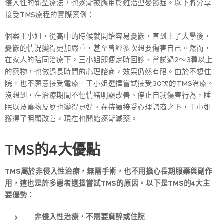
侵入性的新型療法，也逐漸被應用於難治型憂鬱症。以下將分享
接受TMS療程的實際案例：
個案王小姐，從高中的時候就開始容易憂鬱，直到上了大學後，
憂鬱的情況變得更加嚴重，甚至曾經多次想要傷害自己。然而，
在家人的陪同治療下，王小姐即便定時回診、嘗試過2～3種以上
的藥物，也做過長時間的心理諮商，效果仍然有限。由於不想住
院，也不願意接受電療，王小姐選擇嘗試接受30次的TMS治療。
沒想到，在治療期間不僅情緒明顯改善、停止自我傷害行為，睡
眠以及藥物反應也變得更好。在持續接受心理諮商之下，王小姐
獲得了明顯改善，現在也開始逐漸減藥。
TMS的4大優點
TMS屬於非侵入性治療，無需手術，也不用擔心長期服藥與副作
用，這也是許多患者選擇嘗試TMS的原因。以下是TMS的4大主
要優勢：
非侵入性治療，不需要麻醉或住院