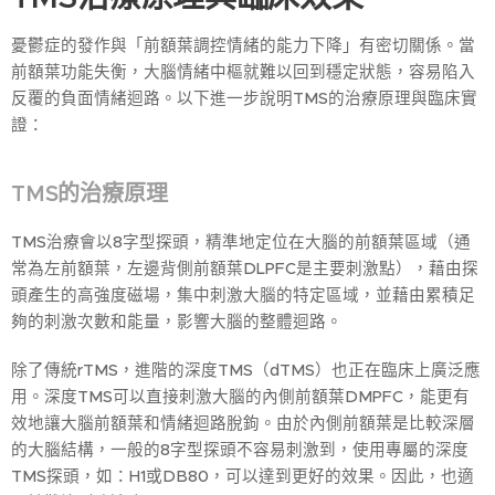
憂鬱症的發作與「前額葉調控情緒的能力下降」有密切關係。當
前額葉功能失衡，大腦情緒中樞就難以回到穩定狀態，容易陷入
反覆的負面情緒迴路。以下進一步說明TMS的治療原理與臨床實
證：
TMS的治療原理
TMS治療會以8字型探頭，精準地定位在大腦的前額葉區域（通
常為左前額葉，左邊背側前額葉DLPFC是主要刺激點），藉由探
頭產生的高強度磁場，集中刺激大腦的特定區域，並藉由累積足
夠的刺激次數和能量，影響大腦的整體迴路。
除了傳統rTMS，進階的深度TMS（dTMS）也正在臨床上廣泛應
用。深度TMS可以直接刺激大腦的內側前額葉DMPFC，能更有
效地讓大腦前額葉和情緒迴路脫鉤。由於內側前額葉是比較深層
的大腦結構，一般的8字型探頭不容易刺激到，使用專屬的深度
TMS探頭，如：H1或DB80，可以達到更好的效果。因此，也適