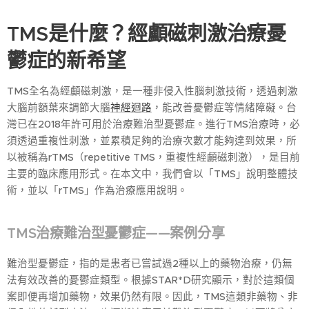
TMS是什麼？經顱磁刺激治療憂
鬱症的新希望
TMS全名為經顱磁刺激，是一種非侵入性腦刺激技術，透過刺激
大腦前額葉來調節大腦
神經迴路
，能改善憂鬱症等情緒障礙。台
灣已在2018年許可用於治療難治型憂鬱症。進行TMS治療時，必
須透過重複性刺激，並累積足夠的治療次數才能夠達到效果，所
以被稱為rTMS（repetitive TMS，重複性經顱磁刺激），是目前
主要的臨床應用形式。在本文中，我們會以「TMS」說明整體技
術，並以「rTMS」作為治療應用說明。
TMS治療難治型憂鬱症——案例分享
難治型憂鬱症，指的是患者已嘗試過2種以上的藥物治療，仍無
法有效改善的憂鬱症類型。根據STAR*D研究顯示，對於這類個
案即便再增加藥物，效果仍然有限。因此，TMS這類非藥物、非