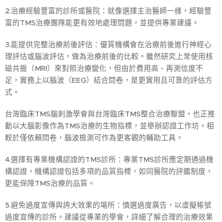
2.治療經驗豐富的診所或醫院：就像選擇主治醫師一樣，經驗豐
富的TMS治療團隊能更有效地處理問題，並提供專業建議。
3.能提供完整治療前後評估：優質機構會在治療前後進行神經心
理評估或腦波評估，做為治療前後的比較。雖然研究上常使用核
磁共振（MRI）來對照治療變化，但由於費用高、再測信度不
足，實務上以腦波（EEG）結合問卷，是更實用且可靠的評估方
式。
台灣臨床TMS腦刺激學會與台灣臨床TMS整合治療聯盟，也正推
動以大腦影像作為TMS治療的生物指標，並舉辦認證工作坊。相
較於僅依賴問卷，腦波檢測可作為更客觀的輔助工具。
4.選擇有專業機構認證的TMS診所：專業TMS診所應定期通過機
構認證，機構認證包括多項的品質指標，如同醫院的評鑑制度，
更能保障TMS治療的品質。
5.避免過度宣傳與誇大效果的場所：慎選過度廣告，以虛擬帳號
過度宣傳的診所。建議從專業的學會，詳細了解合理的治療效果