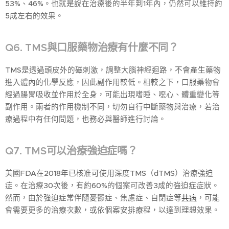
53%、46%。也就是說在治療後的半年到1年內，仍然可以維持約
5成左右的效果。
Q6. TMS與口服藥物治療有什麼不同？
TMS是透過頭皮外的磁刺激，調整大腦神經迴路，不會產生藥物
進入體內的化學反應，因此副作用較低。相較之下，口服藥物會
經過腸胃吸收並作用於全身，可能出現嗜睡、噁心、體重變化等
副作用。兩者的作用機制不同，切勿自行中斷藥物與治療，若治
療過程中有任何問題，也務必與醫師進行討論。
Q7. TMS可以治療強迫症嗎？
美國FDA在2018年已核准可使用深度TMS（dTMS）治療強迫
症。在治療30次後，有約60%的個案可改善3成的強迫症症狀。
然而，由於強迫症常伴隨憂鬱症、焦慮症、自閉症等
共病
，可能
會需要更多的治療次數，或依個案安排療程，以達到理想效果。