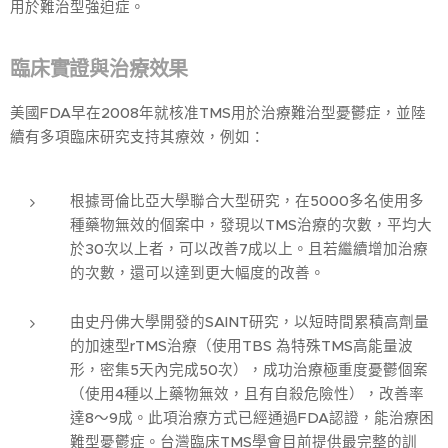
用於難治型強迫症。
臨床實證與治療效果
美國FDA早在2008年就核准TMS用於治療難治型憂鬱症，並陸
續有多項臨床研究支持其療效，例如：
根據哥倫比亞大學聯合大型研究，在5000多名使用多
種藥物無效的個案中，發現以TMS治療的次數，平均大
於30次以上者，可以改善7成以上。且若繼續增加治療
的次數，還可以達到更大幅度的改善。
由史丹佛大學開發的SAINT研究，以短時間累積高劑量
的加速型rTMS治療（使用TBS 為特殊TMS高能量波
形，密集5天內完成50次），成功治療極重度憂鬱個案
（使用4種以上藥物無效，且有自殺危險性），改善率
達8～9成。此項治療方式已經通過FDA認證，能治療困
難型憂鬱症。台灣臨床TMS學會目前提供最完整的訓