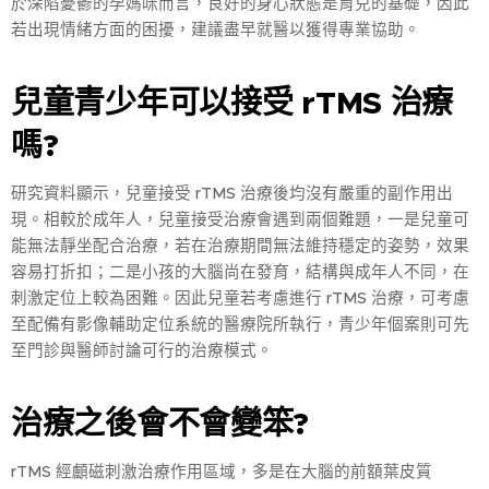
於深陷憂鬱的孕媽咪而言，良好的身心狀態是育兒的基礎，因此
若出現情緒方面的困擾，建議盡早就醫以獲得專業協助。
兒童青少年可以接受 rTMS
治療
嗎?
研究資料顯示，兒童接受 rTMS 治療後均沒有嚴重的副作用出
現。相較於成年人，兒童接受治療會遇到兩個難題，一是兒童可
能無法靜坐配合治療，若在治療期間無法維持穩定的姿勢，效果
容易打折扣；二是小孩的大腦尚在發育，結構與成年人不同，在
刺激定位上較為困難。因此兒童若考慮進行 rTMS 治療，可考慮
至配備有影像輔助定位系統的醫療院所執行，青少年個案則可先
至門診與醫師討論可行的治療模式。
治療之後會不會變笨?
rTMS 經顱磁刺激治療作用區域，多是在大腦的前額葉皮質