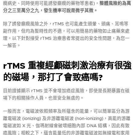
癇病史、同時使用可能誘發癲癇的藥物等患者)，
整體風險約為萬
分之三至萬分之九，發生機率可說是微乎其微。
除了誘發癲癇風險之外，rTMS 也可能產生頭暈、頭痛、耳鳴等
副作用，但均為暫時性的不適，可以用簡易的藥物如止痛藥來處
理。以下針對接受 rTMS 治療患者常提出的安全性問題，為您一
一解答。
rTMS 重複
經顱磁刺激治療有很強
的磁場，那打了會致癌嗎?
目前證據顯示 rTMS 並不會增加癌症風險，即使是長期暴露在磁
場下的相關操作人員，也是安全無虞的。
一般而言，電磁波依照頻率及所蘊含的能量，可以簡單區分為游
離電磁波 (ionizing) 及非游離電磁波 (non-ionizing)，高能的游離
電磁波如 X 光、伽瑪射線會破壞細胞內部 DNA 結構，因此有致
癌風險；相較之下，蘊含能量低的非游離電磁波如無線電和家用