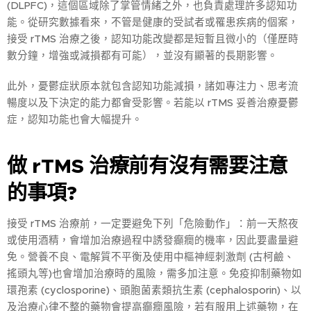
(DLPFC)，這個區域除了掌管情緒之外，也負責處理許多認知功
能。從研究數據看來，不管是健康的受試者或罹患疾病的個案，
接受 rTMS 治療之後，認知功能改變都是短暫且微小的（僅歷時
數分鐘，增強或減損都有可能），並沒有顯著的長期影響。
此外，憂鬱症狀原本就包含認知功能減損，諸如專注力、思考流
暢度以及下決定的能力都會受影響。若能以 rTMS 妥善治療憂鬱
症，認知功能也會大幅提升。
做 rTMS
治療前有沒有需要注意
的事項?
接受 rTMS 治療前，一定要避免下列「危險動作」：前一天熬夜
或使用酒精，會增加治療過程中誘發癲癇的機率，因此要盡量避
免。營養不良、電解質不平衡及使用中樞神經刺激劑 (古柯鹼、
搖頭丸等)也會增加治療時的風險，需多加注意。免疫抑制藥物如
環孢素 (cyclosporine)、頭胞菌素類抗生素 (cephalosporin)、以
及治療心律不整的藥物會提高癲癇風險，若有服用上述藥物，在