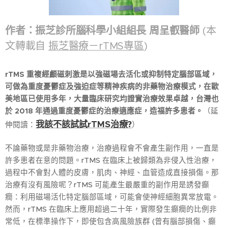
作者：振芝診所腦科學小組組長 周呈叡醫師
(本
文轉載自
振芝醫療－rTMS專區
)
rTMS 重複經顱磁刺激是以強磁場去活化或抑制特定腦部區域，
可做為重度憂鬱症及強迫症等精神疾病的非藥物治療模式，在歐
美地區已使用多年，大量臨床研究均證實治療效果卓越，台灣也
於 2018 年通過重度憂鬱症的治療適應症，造福許多患者。
（延
我該不該試試rTMS治療?
伸閱讀：
）
不論藥物或是非藥物治療，治療過程會不會產生副作用，一直是
許多患者在意的問題。rTMS 在臨床上被歸類為非侵入性治療，
過程中不會對人體的皮膚，肌肉、神經、血管造成直接損傷。那
治療有沒有風險呢？rTMS 可能產生最嚴重的副作用是誘發癲
癇：利用磁場活化特定腦部區域，可能會使神經細胞異常放電。
然而，rTMS 在臨床上應用超過二十年，實際發生癲癇的比例非
常低，在標準操作下，即使包含高風險族群 (曾有腦部損傷、癲