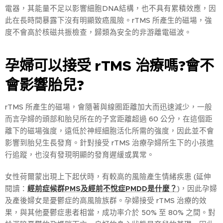
電器，其能量不足以影響細胞DNA結構，也不具有累積效應，因
此在長時間暴露下沒有明顯致癌風險。rTMS 所產生的磁場，強
度不會高於核磁共振檢查，歸類為安全的非游離電磁波。
孕婦可以接受 rTMS
治療嗎?
會不
會影響胎兒?
rTMS 所產生的磁場，會隨著與線圈距離加大而迅速減少，一般
而言孕婦的頭部和胎兒所在的子宮距離超過 60 公分，在這個距
離下的磁場強度，遠低於神經細胞活化所需的強度，因此並不會
影響到胎兒生長發育。針對接受 rTMS 治療孕婦所生下的小孩進
行追蹤，也沒有發現明顯的發育遲緩或異常。
女性荷爾蒙出現上下起伏時，有較高的風險產生情緒疾患 (延伸
閱讀：
經前症候群PMS及經前不悅症PMDD是什麼？
)，因此孕婦
及產後婦女是憂鬱症的高風險族群。孕婦接受 rTMS 治療的效
果，與其他憂鬱症患者相當，成功率介於 50% 至 80% 之間。對