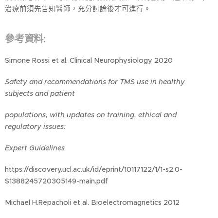
治療前須先告知醫師，充分討論後才可進行。
參考資料:
Simone Rossi et al. Clinical Neurophysiology 2020
Safety and recommendations for TMS use in healthy
subjects and patient
populations, with updates on training, ethical and
regulatory issues:
Expert Guidelines
https://discovery.ucl.ac.uk/id/eprint/10117122/1/1-s2.0-
S1388245720305149-main.pdf
Michael H.Repacholi et al. Bioelectromagnetics 2012