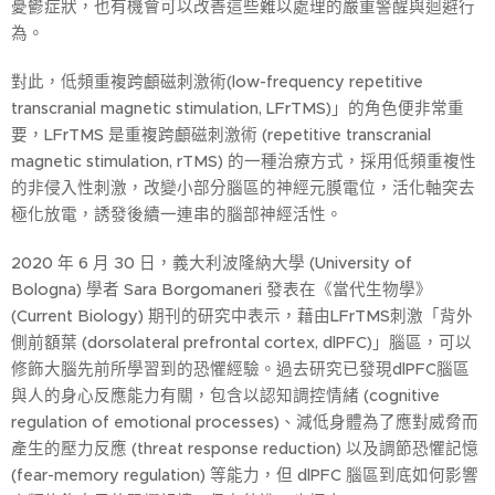
憂鬱症狀，也有機會可以改善這些難以處理的嚴重警醒與迴避行
為。
對此，低頻重複跨顱磁刺激術(low-frequency repetitive
transcranial magnetic stimulation, LFrTMS)」的角色便非常重
要，LFrTMS 是重複跨顱磁刺激術 (repetitive transcranial
magnetic stimulation, rTMS) 的一種治療方式，採用低頻重複性
的非侵入性刺激，改變小部分腦區的神經元膜電位，活化軸突去
極化放電，誘發後續一連串的腦部神經活性。
2020 年 6 月 30 日，義大利波隆納大學 (University of
Bologna) 學者 Sara Borgomaneri 發表在《當代生物學》
(Current Biology) 期刊的研究中表示，藉由LFrTMS刺激「背外
側前額葉 (dorsolateral prefrontal cortex, dlPFC)」腦區，可以
修飾大腦先前所學習到的恐懼經驗。過去研究已發現dlPFC腦區
與人的身心反應能力有關，包含以認知調控情緒 (cognitive
regulation of emotional processes)、減低身體為了應對威脅而
產生的壓力反應 (threat response reduction) 以及調節恐懼記憶
(fear-memory regulation) 等能力，但 dlPFC 腦區到底如何影響