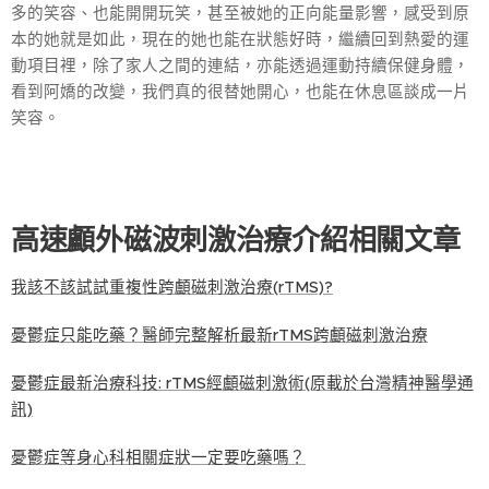
多的笑容、也能開開玩笑，甚至被她的正向能量影響，感受到原
本的她就是如此，現在的她也能在狀態好時，繼續回到熱愛的運
動項目裡，除了家人之間的連結，亦能透過運動持續保健身體，
看到阿嬌的改變，我們真的很替她開心，也能在休息區談成一片
笑容。
高速顱外磁波刺激治療介紹相關文章
我該不該試試重複性跨顱磁刺激治療(rTMS)?
憂鬱症只能吃藥？醫師完整解析最新rTMS跨顱磁刺激治療
憂鬱症最新治療科技: rTMS經顱磁刺激術(原載於台灣精神醫學通
訊)
憂鬱症等身心科相關症狀一定要吃藥嗎？