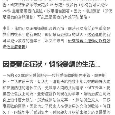
色，研究結果顯示每天跑步 15 分鐘、或步行 1 小時就可以減少
26％ 重度憂鬱症的風險，效果相當顯著。因此，增加運動（即使
是輕微的身體活動）可能是憂鬱症的有效預防策略。
由此，我們可以確知運動能改善心情，同時可以降低發生重度憂
鬱症的機率，也就是說，即使帶有憂鬱症的基因，透過運動仍就
可以減少發病的機率。（本文節錄自：
研究證實：運動可以有效
降低重度憂鬱
）
因憂鬱症症狀，悄悄變調的生活...
一名約 60 歲的阿嬌曾經是一位熱愛運動的退休主管，即便退
休，生活依舊充實、有活力。運動帶給她幾十年高效的職場表現
和充滿熱忱的退休生活，更是家人間的共同連結，但在去年，憂
鬱症依舊找上阿嬌，憂鬱症發作到現在約半年，藥物治療在阿嬌
身上沒什麼大幫助，還造成無法做家事、也無法與全家人一同從
事喜歡的運動，因此也少了與家人在健身房的交流與歡笑。時日
久了，阿嬌對生活感到無力，透過親友介紹前來振芝心身醫學診