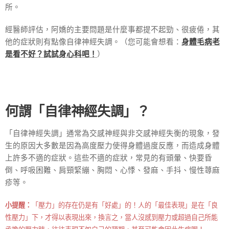
所。
經醫師評估，阿嬌的主要問題是什麼事都提不起勁、很疲倦，其
他的症狀則有點像自律神經失調。（您可能會想看：
身體毛病老
是看不好？試試身心科吧！
）
何謂「自律神經失調」？
「自律神經失調」通常為交感神經與非交感神經失衡的現象，發
生的原因大多數是因為高度壓力使得身體過度反應，而造成身體
上許多不適的症狀。這些不適的症狀，常見的有頭暈、快要昏
倒、呼吸困難、肩頸緊繃、胸悶、心悸、發麻、手抖、慢性蕁麻
疹等。
小提醒：
「壓力」的存在仍是有「好處」的！人的「最佳表現」是在「良
性壓力」下，才得以表現出來，換言之，當人沒感到壓力或超過自己所能