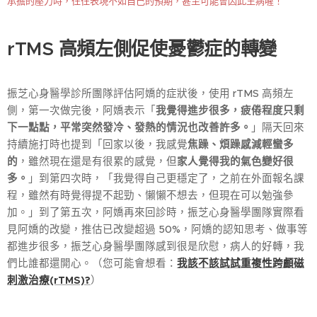
承擔的壓力時，往往表現不如自己的預期，甚至可能會因此生病喔！
rTMS 高頻左側促使憂鬱症的轉變
振芝心身醫學診所團隊評估阿嬌的症狀後，使用 rTMS 高頻左
側，第一次做完後，阿嬌表示「
我覺得進步很多，疲倦程度只剩
下一點點，平常突然發冷、發熱的情況也改善許多。
」隔天回來
持續施打時也提到「回家以後，我感覺
焦躁、煩躁感減輕蠻多
的
，雖然現在還是有很累的感覺，但
家人覺得我的氣色變好很
多。
」到第四次時，「我覺得自己更穩定了，之前在外面報名課
程，雖然有時覺得提不起勁、懶懶不想去，但現在可以勉強參
加。」到了第五次，阿嬌再來回診時，振芝心身醫學團隊實際看
見阿嬌的改變，推估已改變超過 50%，阿嬌的認知思考、做事等
都進步很多，振芝心身醫學團隊感到很是欣慰，病人的好轉，我
們比誰都還開心。（您可能會想看：
我該不該試試重複性跨顱磁
刺激治療(rTMS)?
）