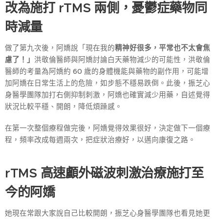
改為施打 rTMS 兩側，憂鬱症藥物同
時減量
做了第九次後，阿嬌說「現在我的
精神好很多，平常也不太會焦
慮了！」
洪敬倫醫師與阿嬌討論白天藥物減少的可能性，洪敬倫
醫師的考量為阿嬌約 60 歲的身體機能與藥物的副作用，可能增
加阿嬌在日常生活上的危險，如步態不穩易跌倒。此後，振芝心
身醫學團隊加打右側抑制刺激，阿嬌也確實減少用藥，自述覺得
狀況比較平穩、開朗，降低煩躁感。
在第一次整個療程做完後，阿嬌覺得效果很好，決定做下一個療
程，頻率改成每週兩次，把症狀治療好，以邁向康復之路。
rTMS 高速顱外磁波刺激治療施打至
今的阿嬌
她現在常跟大家說自己比較開朗，振芝心身醫學團隊也看見她更