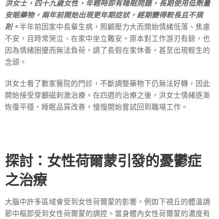
洪女士，四十九歲女性，年輕時即有睡眠問題，長期使用低劑量
安眠藥物，兩年前開始出現更年期症狀，經期變得較長且不規
則。
半年前因家中長輩生病，照顧壓力大而開始情緒低落、焦慮
不安，且時常哭泣、在家中坐立難安。原本對工作游刃有餘，也
因為情緒困擾而無法負荷，請了長假在家休養，甚至出現輕生的
念頭。
洪女士看了數家醫院的門診，不斷調整藥物下仍無法好轉，因此
開始接受穿顱磁刺激治療。在四週的治療之後，洪女士情緒逐漸
恢復平穩，睡眠品質改善，慢慢開始嘗試回到職場工作。
探討：女性荷爾蒙引發的憂鬱症
之治療
大腦中許多區域會受到女性荷爾蒙的影響，例如下視丘的體溫調
節中樞即受到女性荷爾蒙的調控。當身體內女性荷爾蒙的濃度有