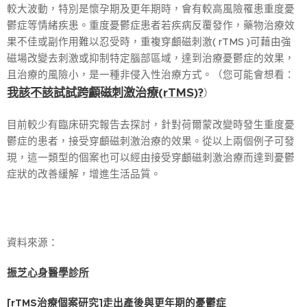
較大波動，特別是懷孕期及更年期時，會有較高風險罹患重度憂
鬱症等情緒疾患。重度憂鬱症患者若疾病反覆發作，藥物治療效
果不佳或副作用難以忍受時，重複穿顱磁刺激( rTMS )可藉由強
磁場改變去刺激或抑制特定腦部區域，達到治療憂鬱症的效果，
且治療的風險小，是一種非侵入性治療方式。（您可能會想看：
我該不該試試跨顱磁刺激治療(rTMS)?
）
目前較少有臨床研究報告去探討，針對荷爾蒙改變時發生重度憂
鬱症的患者，接受穿顱磁刺激治療的效果。從以上兩個例子可發
現，這一類型的個案也可以經由接受穿顱磁刺激治療而達到憂鬱
症狀的改善緩解，增進生活品質。
資料來源：
振芝心身醫學診所
[rTMS治療個案研究]走出產後與更年期的憂鬱症