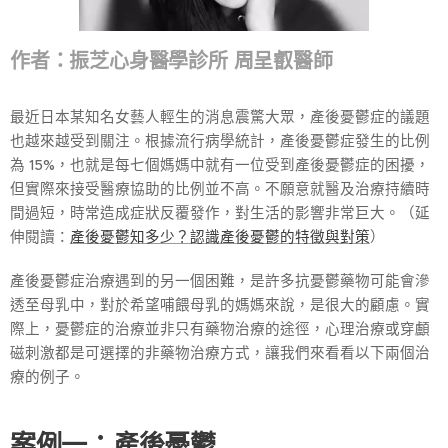
作者：振芝心身醫學診所 周呈叡醫師
最近日本某知名女藝人輕生的消息震驚大眾，產後憂鬱症的議題
也越來越受到關注。根據流行病學統計，產後憂鬱症發生的比例
為 15%，也就是每七個媽媽中就有一位受到產後憂鬱症的困擾，
但實際來接受醫療協助的比例並不高。不願意就醫及治療持續時
間過短，時常造成症狀反覆發作，對生活的影響非常巨大。（延
伸閱讀：
產後憂鬱知多少？認識產後憂鬱的特徵與對策
）
產後憂鬱症治療遇到的另一個困難，是許多抗憂鬱藥物可能會滲
透至母乳中，對於希望哺餵母乳的媽媽來說，是很大的顧慮。實
際上，憂鬱症的治療並非只有藥物治療的途徑，心理治療或穿顱
磁刺激都是可選擇的非藥物治療方式，讓我們來看看以下兩個治
療的例子。
案例一：產後憂鬱