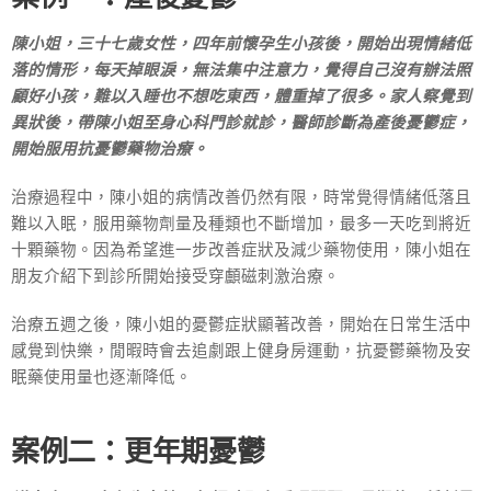
陳小姐，三十七歲女性，四年前懷孕生小孩後，開始出現情緒低
落的情形，每天掉眼淚，無法集中注意力，覺得自己沒有辦法照
顧好小孩，難以入睡也不想吃東西，體重掉了很多。家人察覺到
異狀後，帶陳小姐至身心科門診就診，醫師診斷為產後憂鬱症，
開始服用抗憂鬱藥物治療。
治療過程中，陳小姐的病情改善仍然有限，時常覺得情緒低落且
難以入眠，服用藥物劑量及種類也不斷增加，最多一天吃到將近
十顆藥物。因為希望進一步改善症狀及減少藥物使用，陳小姐在
朋友介紹下到診所開始接受穿顱磁刺激治療。
治療五週之後，陳小姐的憂鬱症狀顯著改善，開始在日常生活中
感覺到快樂，閒暇時會去追劇跟上健身房運動，抗憂鬱藥物及安
眠藥使用量也逐漸降低。
案例二：更年期憂鬱