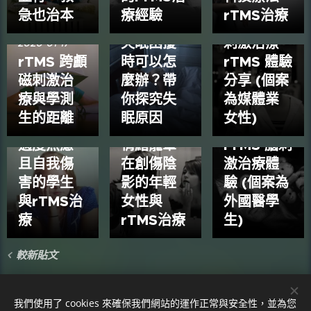
焦慮與憂
急也治本
療經驗
rTMS治療
鬱症的腦
2020-01-17
失眠困擾
刺激治療
2020-01-17
rTMS 跨顱
時可以怎
rTMS 體驗
磁刺激治
麼辦？帶
分享 (個案
2020-01-14
療與學測
你探究失
為媒體業
重度憂鬱
生的距離
眠原因
女性)
症患者的
2020-01-14
2020-01-14
過度焦慮
情緒籠罩
rTMS 腦刺
且自我傷
在創傷陰
激治療體
害的學生
影的年輕
驗 (個案為
與rTMS治
女性與
外國醫學
療
rTMS治療​
生)
較新貼文
我想預約TMS諮詢
我們使用了 cookies 來確保我們網站的運作正常與安全性，並為您