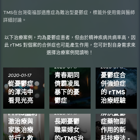
TMS在台灣衛福部適應症為難治型憂鬱症，標籤外使用需與醫師
詳細討論。
以下治療案例，均為憂鬱症患者，但由於精神疾病共病率高，因
此 rTMS 對個案的合併症也可能產生作用，您可針對自身需求來
選擇治療案例閱讀喲！
2020-01-17
2020-01-17
青春期同
憂鬱症合
2020-01-17
從憂鬱症
儕霸凌風
併強迫症
的渾沌中
暴下的憂
的 rTMS
看見光亮
鬱症
治療經驗
2020-01-17
2020-01-17
rTMS腦刺
解決憂鬱
2020-01-17
激治療與
長期憂鬱
症藥物副
2020-01-14
家族治療
職業婦女
作用的新
針對失眠
並行，救
的rTMS治
科技療法 -