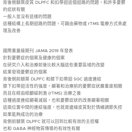
背後側額葉皮質 DLPFC 和扣帶迴這個迴路的問題，和許多憂鬱
的症狀有關
一般人並沒有這樣的問題
這種結構上長期迴路的問題，可藉由藥物或 rTMS 電療方式來處
理及改善
國際重量級期刊 JAMA 2019 年發表
針對憂鬱症的個案及健康的個案
在研究介入和治療前後比較大腦這些重要區域的改變
結果發現憂鬱症的個案
背後側前額葉 DLPFC 和膝下扣帶迴 SGC 過度連結
膝下扣帶迴活性的強度，顯著和治療前的憂鬱症狀嚴重度相關
而且在經由經顱磁刺激 (rTMS) 治療之後
這種過度連結顯著減弱，也和憂鬱症狀的改善顯著相關
這兩位置中間的連結強度，也就是邊緣皮質對於情緒調節失控
如果能夠成功的治療
背側前額葉 DLPFC 就可以回到比較有效的主控權
也和 GABA 神經物質傳導的有效性有關