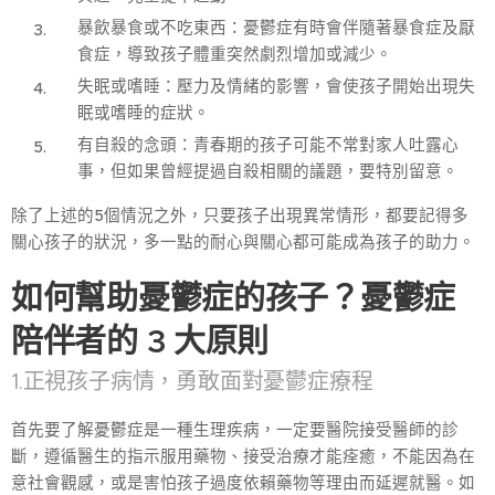
暴飲暴食或不吃東西：憂鬱症有時會伴隨著暴食症及厭
食症，導致孩子體重突然劇烈增加或減少。
失眠或嗜睡：壓力及情緒的影響，會使孩子開始出現失
眠或嗜睡的症狀。
有自殺的念頭：青春期的孩子可能不常對家人吐露心
事，但如果曾經提過自殺相關的議題，要特別留意。
除了上述的5個情況之外，只要孩子出現異常情形，都要記得多
關心孩子的狀況，多一點的耐心與關心都可能成為孩子的助力。
如何幫助憂鬱症的孩子？憂鬱症
陪伴者的 3 大原則
1.正視孩子病情，勇敢面對憂鬱症療程
首先要了解憂鬱症是一種生理疾病，一定要醫院接受醫師的診
斷，遵循醫生的指示服用藥物、接受治療才能痊癒，不能因為在
意社會觀感，或是害怕孩子過度依賴藥物等理由而延遲就醫。如