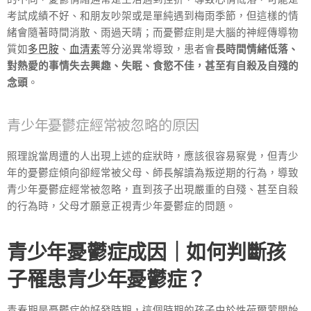
考試成績不好、和朋友吵架或是單純遇到梅雨季節，但這樣的情
緒會隨著時間消散、雨過天晴；而憂鬱症則是大腦的神經傳導物
質如
多巴胺
、
血清素
等分泌異常導致，患者會
長時間情緒低落、
對熱愛的事情失去興趣、失眠、食慾不佳，甚至有自殺及自殘的
念頭
。
青少年憂鬱症經常被忽略的原因
照理說當周遭的人出現上述的症狀時，應該很容易察覺，但青少
年的憂鬱症傾向卻經常被父母、師長解讀為叛逆期的行為，導致
青少年憂鬱症經常被忽略，直到孩子出現嚴重的自殘、甚至自殺
的行為時，父母才願意正視青少年憂鬱症的問題。
青少年憂鬱症成因｜如何判斷孩
子罹患青少年憂鬱症？
青春期是憂鬱症的好發時期，這個時期的孩子由於性荷爾蒙開始