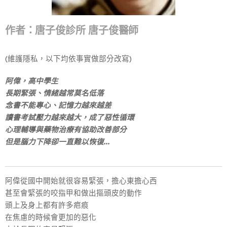
作者：唐子俊診所 唐子俊醫師
(維護隱私，以下均依事實做部分改寫)
阿偉，
高中學生
長期緊張、情緒越常莫名低落
​念書不能專心、記憶力越來越差
讀書考試壓力越來越大，成了惡性循環
心理輔導與藥物治療有協助改善部分
但是腦力下降卻一直難以恢復...
阿偉從國中開始就很容易緊張，擔心東擔心西
甚至會緊張的咬指甲和做出摳頭皮的動作
頭上及身上都有許多疤痕
在焦慮的時候會更加的惡化