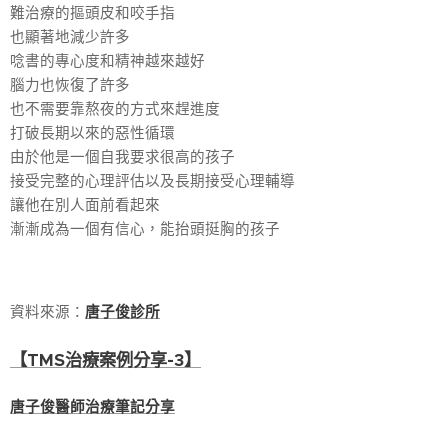
難治療的摳頭皮和咬手指
也顯著地減少許多
唸書的專心度和精神越來越好
腦力也恢復了許多
也不需要靠熬夜的方式來趕進度
打破長期以來的惡性循環
由於他是一個自我要求很高的孩子
接受完整的心理評估以及長期接受心理輔導
讓他在別人面前看起來
漸漸成為一個有信心，能抬頭挺胸的孩子
資料來源：
唐子俊診所
【TMS治療案例分享-3】
唐子俊醫師治療筆記分享