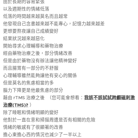
由於長期的容易緊張
以及週期性的情緒低落
低落的時間越來越莫名而且越常
他發現自己念書越來越不能專心，記憶力越來越差
更想要熬夜讓自己成績變好
結果狀況越來越惡化
開始尋求心理輔導和藥物治療
經由藥物治療之後，部分情緒改善
但是由於藥物沒有辦法讓他精神變好
而且腸胃有一部分的不舒服
心理輔導雖然能夠讓他有安心的關係
但是莫名的焦慮相當的多
腦力下降更是他最焦慮的部分
藉由 rTMS 治療之後 （您可能會想看：
我該不該試試跨顱磁刺激
治療(TMS)?
）
除了睡眠和情緒明顯的變好
他對於一直在意和掃描周遭是否有相關的危險
情緒的敏感有了很顯著的改善
擔心東擔心西的情況也減少了一半以上