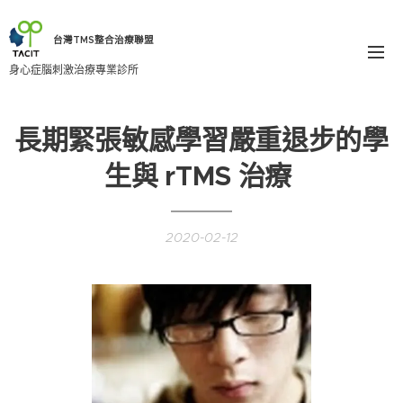
台灣TMS整合治療聯盟
身心症腦刺激治療專業診所
長期緊張敏感學習嚴重退步的學
生與 rTMS 治療 ​
2020-02-12